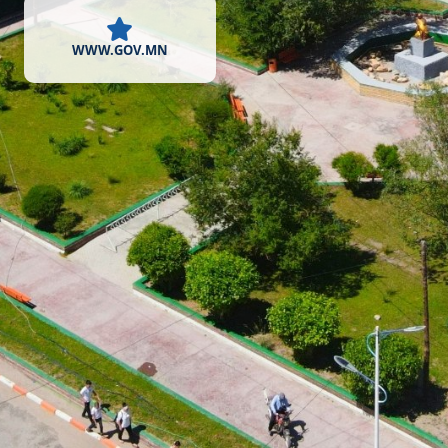
WWW.GOV.MN