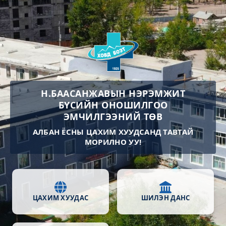
Н.БААСАНЖАВЫН НЭРЭМЖИТ
БҮСИЙН ОНОШИЛГОО
ЭМЧИЛГЭЭНИЙ ТӨВ
АЛБАН ЁСНЫ ЦАХИМ ХУУДСАНД ТАВТАЙ
МОРИЛНО УУ!
ЦАХИМ ХУУДАС
ШИЛЭН ДАНС